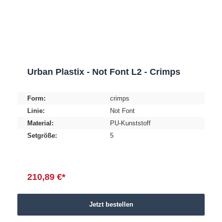
Urban Plastix - Not Font L2 - Crimps
Form:
crimps
Linie:
Not Font
Material:
PU-Kunststoff
Setgröße:
5
210,89 €*
Jetzt bestellen