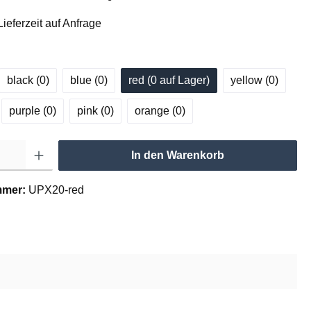
ieferzeit auf Anfrage
black (0
)
blue (0
)
red (0
 auf Lager
)
yellow (0
)
purple (0
)
pink (0
)
orange (0
)
In den Warenkorb
mmer:
UPX20-red