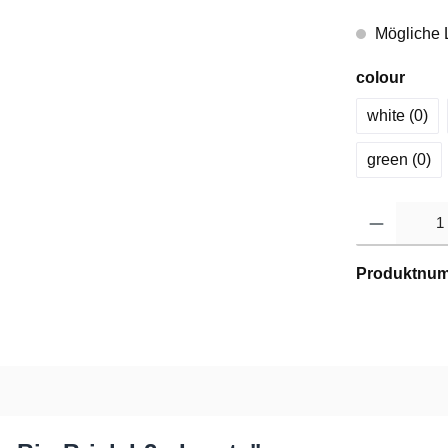
Mögliche L
colour
white (0
)
green (0
)
Produktnu