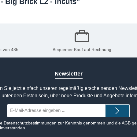
 Big Brick L2 - Incuts"
b von 48h
Bequemer Kauf auf Rechnung
Newsletter
n Sie jetzt einfach unseren regelmäßig erscheinenden Newslett
 unter den Ersten sein, über neue Produkte und Angebote infor
E-
Mail-
Adresse*
ie
Datenschutzbestimmungen
zur Kenntnis genommen und die
AGB
gel
einverstanden.