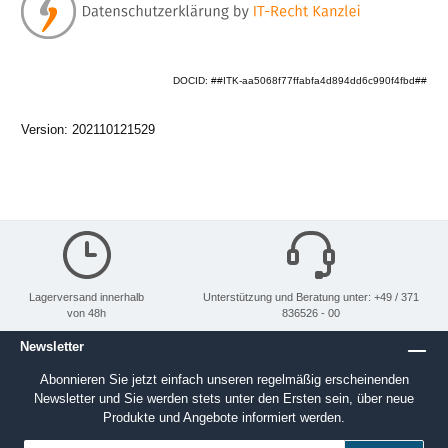
DOCID: ##ITK-aa5068f77ffabfa4d894dd6c990f4fbd##
Version: 202110121529
Lagerversand innerhalb
Unterstützung und Beratung unter: +49 / 371
von 48h
836526 - 00
Newsletter
Abonnieren Sie jetzt einfach unseren regelmäßig erscheinenden
Newsletter und Sie werden stets unter den Ersten sein, über neue
Produkte und Angebote informiert werden.
E-