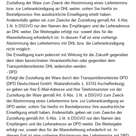
Zustellung der Ware zum Zweck der Abstimmung eines Liefertermins
bzw. zur Lieferankündigung an DHL weiter, sofern Sie hierfür im
Bestellprozess Ihre ausdrückliche Einwilligung erteilt haben.
Anderenfalls geben wir zum Zwecke der Zustellung gemäß Art. 6 Abs.
1 lit. b DSGVO nur den Namen des Empfängers und die Lieferadresse
an DHL weiter. Die Weitergabe erfolgt nur, soweit dies für die
Warenlieferung erforderlich ist. In diesem Fall ist eine vorherige
Abstimmung des Liefertermins mit DHL bzw. die Lieferankündigung
nicht möglich.
Die Einwilligung kann jederzeit mit Wirkung für die Zukunft gegenüber
dem oben bezeichneten Verantwortlichen oder gegenüber dem
Transportdienstleister DHL widerrufen werden.
- DPD
Erfolgt die Zustellung der Ware durch den Transportdienstleister DPD
(DPD Deutschland GmbH, Wailandtstraße 1, 63741 Aschaffenburg),
so geben wir Ihre E-Mail-Adresse und Ihre Telefonnummer vor der
Zustellung der Ware gemäß Art. 6 Abs. 1 lit. a DSGVO zum Zweck
der Abstimmung eines Liefertermins bzw. zur Lieferankündigung an
DPD weiter, sofern Sie hierfür im Bestellprozess Ihre ausdrückliche
Einwilligung erteilt haben. Anderenfalls geben wir zum Zwecke der
Zustellung gemäß Art. 6 Abs. 1 lit. b DSGVO nur den Namen des
Empfängers und die Lieferadresse an DPD weiter. Die Weitergabe
erfolgt nur, soweit dies für die Warenlieferung erforderlich ist. In
diesem Fall ist eine vorherige Abstimmung des Liefertermins mit DPD