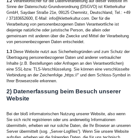
1.2
Verantwortlicher für die Datenverarbeitung auf dieser Website im
Sinne der Datenschutz-Grundverordnung (DSGVO) ist Kletterkultur
GmbH, Saydaer Straße 21e, 09125 Chemnitz, Deutschland, Tel.: +49
/ 37183652600, E-Mail: info@kletterkultur.com. Der für die
Verarbeitung von personenbezogenen Daten Verantwortliche ist
diejenige natürliche oder juristische Person, die allein oder
gemeinsam mit anderen über die Zwecke und Mittel der Verarbeitung
von personenbezogenen Daten entscheidet.
1.3
Diese Website nutzt aus Sicherheitsgründen und zum Schutz der
Übertragung personenbezogener Daten und anderer vertraulicher
Inhalte (z.B. Bestellungen oder Anfragen an den Verantwortlichen)
eine SSL-bzw. TLS-Verschlüsselung. Sie können eine verschlüsselte
Verbindung an der Zeichenfolge „https://“ und dem Schloss-Symbol in
Ihrer Browserzeile erkennen.
2) Datenerfassung beim Besuch unserer
Website
Bei der bloß informatorischen Nutzung unserer Website, also wenn
Sie sich nicht registrieren oder uns anderweitig Informationen
übermitteln, erheben wir nur solche Daten, die Ihr Browser an unseren
Server übermittelt (sog. „Server-Logfiles“). Wenn Sie unsere Website
aufrufen, erheben wir die folgenden Daten, die für uns technisch