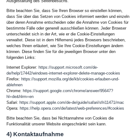
Ausgestaltung des Seitenbesuchs.
Bitte beachten Sie, dass Sie Ihren Browser so einstellen können,
dass Sie über das Setzen von Cookies informiert werden und einzeln
über deren Annahme entscheiden oder die Annahme von Cookies für
bestimmte Fälle oder generell ausschließen können. Jeder Browser
unterscheidet sich in der Art, wie er die Cookie-Einstellungen
verwaltet. Diese ist in dem Hilfemenü jedes Browsers beschrieben,
welches Ihnen erläutert, wie Sie Ihre Cookie-Einstellungen ändern
können. Diese finden Sie für die jeweiligen Browser unter den
folgenden Links:
Internet Explorer:
https://support.microsoft.com/de-
de/help/17442/windows-internet-explorer-delete-manage-cookies
Firefox:
https://support.mozilla.org/de/kb/cookies-erlauben-und-
ablehnen
Chrome:
https://support.google.com/chrome/answer/95647?
hl=de&hlrm=en
Safari:
https://support.apple.com/de-de/guide/safari/sfri11471/mac
Opera:
https://help.opera.com/de/latest/web-preferences/#cookies
Bitte beachten Sie, dass bei Nichtannahme von Cookies die
Funktionalität unserer Website eingeschränkt sein kann.
4) Kontaktaufnahme