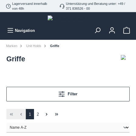
Lagerversand innerhalb
Unterstützung und Beratung unter: +49 /
von 48h
371 836526 - 00
Navigation
Marken
Unit Holds
Griffe
Griffe
Filter
1
2