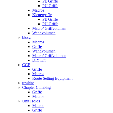
PE Griffe
PU Griffe
Macros
Klettergriffe
PE Griffe
PU Griffe
Macro/ Griffvolumen
Wandvolumen
blocz
Macros
Griffe
Wandvolumen
Macro/ Griffvolumen
DIY Kit
CCE
Griffe
Macros
Route Setting Equipment
rewhite
Chapter Climbing
Griffe
Macros
Unit Holds
Macros
Griffe