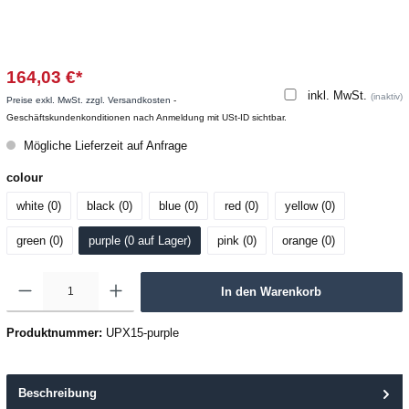
164,03 €*
inkl. MwSt.
(inaktiv)
Preise exkl. MwSt. zzgl. Versandkosten
-
Geschäftskundenkonditionen nach Anmeldung mit USt-ID sichtbar.
Mögliche Lieferzeit auf Anfrage
colour
white (0
)
black (0
)
blue (0
)
red (0
)
yellow (0
)
green (0
)
purple (0
 auf Lager
)
pink (0
)
orange (0
)
In den Warenkorb
Produktnummer:
UPX15-purple
Beschreibung