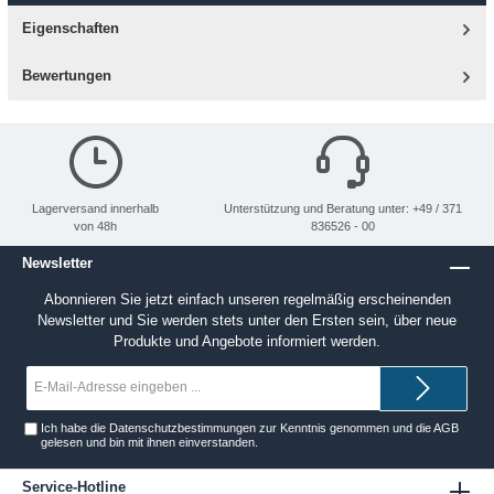
Eigenschaften
Bewertungen
Lagerversand innerhalb
Unterstützung und Beratung unter: +49 / 371
von 48h
836526 - 00
Newsletter
Abonnieren Sie jetzt einfach unseren regelmäßig erscheinenden
Newsletter und Sie werden stets unter den Ersten sein, über neue
Produkte und Angebote informiert werden.
E-
Mail-
Adresse*
Ich habe die
Datenschutzbestimmungen
zur Kenntnis genommen und die
AGB
gelesen und bin mit ihnen einverstanden.
Service-Hotline