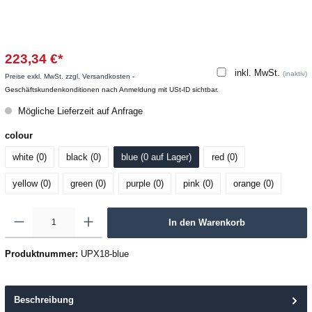
223,34 €*
inkl. MwSt.
(inaktiv)
Preise exkl. MwSt. zzgl. Versandkosten
-
Geschäftskundenkonditionen nach Anmeldung mit USt-ID sichtbar.
Mögliche Lieferzeit auf Anfrage
colour
white (0
)
black (0
)
blue (0
 auf Lager
)
red (0
)
yellow (0
)
green (0
)
purple (0
)
pink (0
)
orange (0
)
In den Warenkorb
Produktnummer:
UPX18-blue
Beschreibung