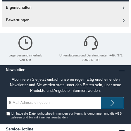
Eigenschaften
Bewertungen
Lagerversand innerhalb
Unterstützung und Beratung unter: +49 / 371
von 48h
836526 - 00
Newsletter
Abonnieren Sie jetzt einfach unseren regelmäßig erscheinenden
Newsletter und Sie werden stets unter den Ersten sein, über neue
Produkte und Angebote informiert werden.
E-
Mail-
Adresse*
Ich habe die
Datenschutzbestimmungen
zur Kenntnis genommen und die
AGB
gelesen und bin mit ihnen einverstanden.
Service-Hotline