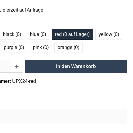
ieferzeit auf Anfrage
black (0
)
blue (0
)
red (0
 auf Lager
)
yellow (0
)
purple (0
)
pink (0
)
orange (0
)
In den Warenkorb
mmer:
UPX24-red