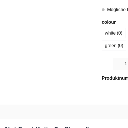
Mögliche L
colour
white (0
)
green (0
)
Produktnu