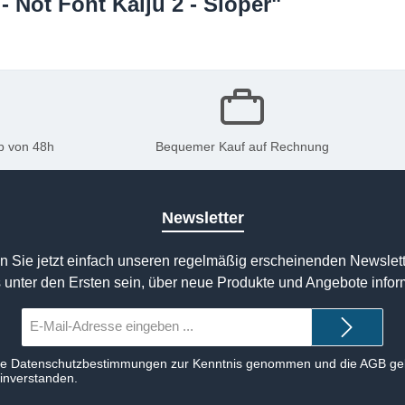
 Not Font Kaiju 2 - Sloper"
b von 48h
Bequemer Kauf auf Rechnung
Newsletter
n Sie jetzt einfach unseren regelmäßig erscheinenden Newslett
 unter den Ersten sein, über neue Produkte und Angebote infor
E-
Mail-
Adresse*
ie
Datenschutzbestimmungen
zur Kenntnis genommen und die
AGB
gel
einverstanden.