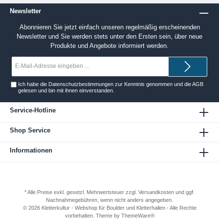
Newsletter
Abonnieren Sie jetzt einfach unseren regelmäßig erscheinenden
Newsletter und Sie werden stets unter den Ersten sein, über neue
Produkte und Angebote informiert werden.
E-
Mail-
Adresse*
Ich habe die
Datenschutzbestimmungen
zur Kenntnis genommen und die
AGB
gelesen und bin mit ihnen einverstanden.
Service-Hotline
Shop Service
Informationen
* Alle Preise exkl. gesetzl. Mehrwertsteuer zzgl.
Versandkosten
und ggf.
Nachnahmegebühren, wenn nicht anders angegeben.
© 2026 Kletterkultur - Webshop für Boulder und Kletterhallen - Alle Rechte
vorbehalten. Theme by
ThemeWare®