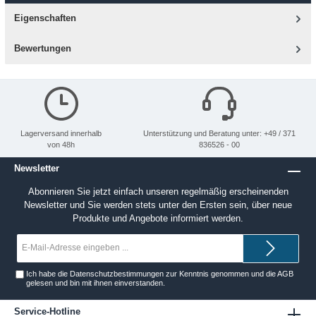
Eigenschaften
Bewertungen
Lagerversand innerhalb
Unterstützung und Beratung unter: +49 / 371
von 48h
836526 - 00
Newsletter
Abonnieren Sie jetzt einfach unseren regelmäßig erscheinenden
Newsletter und Sie werden stets unter den Ersten sein, über neue
Produkte und Angebote informiert werden.
E-
Mail-
Adresse*
Ich habe die
Datenschutzbestimmungen
zur Kenntnis genommen und die
AGB
gelesen und bin mit ihnen einverstanden.
Service-Hotline