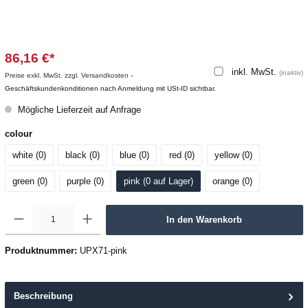
86,16 €*
inkl. MwSt.
(inaktiv)
Preise exkl. MwSt. zzgl. Versandkosten
-
Geschäftskundenkonditionen nach Anmeldung mit USt-ID sichtbar.
Mögliche Lieferzeit auf Anfrage
colour
white (0
)
black (0
)
blue (0
)
red (0
)
yellow (0
)
green (0
)
purple (0
)
pink (0
 auf Lager
)
orange (0
)
In den Warenkorb
Produktnummer:
UPX71-pink
Beschreibung