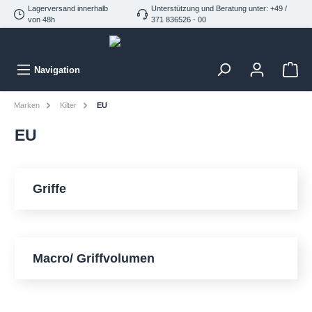
Lagerversand innerhalb
Unterstützung und Beratung unter: +49 /
von 48h
371 836526 - 00
Navigation
Marken
Kilter
EU
EU
Griffe
Macro/ Griffvolumen