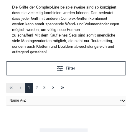
Die Griffe der Complex-Line beispielsweise sind so konzipiert,
dass sie vielseitig kombiniert werden k
ö
nnen. Das bedeutet,
dass jeder Griff mit anderen Complex-Griffen kombiniert
werden kann somit spannende Wand- und Volumenänderungen
m
ö
glich werden, um v
ö
llig neue Formen
zu schaffen! Mit dem Kauf eines Sets sind somit unendliche
viele Montagevarianten
m
ö
glich, die nicht nur Routesetting,
sondern auch Klettern und Bouldern abwechslungsreich und
aufregend gestalten!
Filter
1
2
3