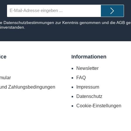
E-
Mail-
Adresse*
ie
Datenschutzbestimmungen
zur Kenntnis genommen und die
AGB
gel
einverstanden.
ice
Informationen
Newsletter
mular
FAQ
 und Zahlungsbedingungen
Impressum
Datenschutz
Cookie-Einstellungen