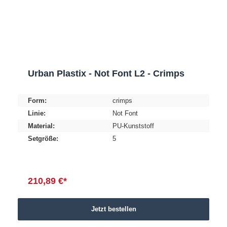
Urban Plastix - Not Font L2 - Crimps
Form:
crimps
Linie:
Not Font
Material:
PU-Kunststoff
Setgröße:
5
210,89 €*
Jetzt bestellen