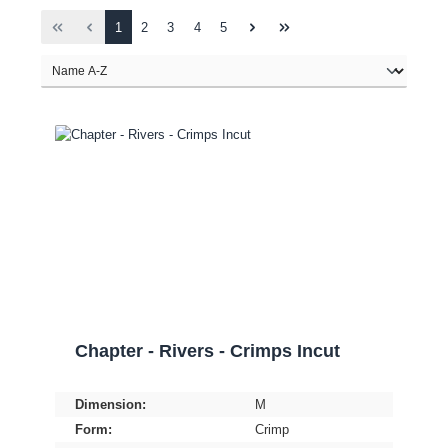
1
2
3
4
5
Chapter - Rivers - Crimps Incut
Dimension:
M
Form:
Crimp