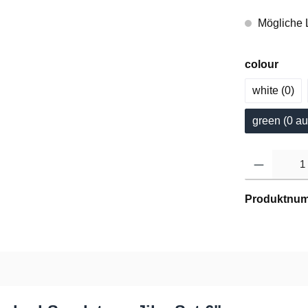
Mögliche L
colour
white (0
)
green (0
 au
Produktnu