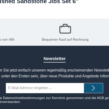
rushed Sandstone Jibs Set 6"
b von 48h
Bequemer Kauf auf Rechnung
Newsletter
n Sie jetzt einfach unseren regelmäßig erscheinenden Newslett
 unter den Ersten sein, über neue Produkte und Angebote infor
E-
Mail-
Adresse*
ie
Datenschutzbestimmungen
zur Kenntnis genommen und die
AGB
gel
einverstanden.