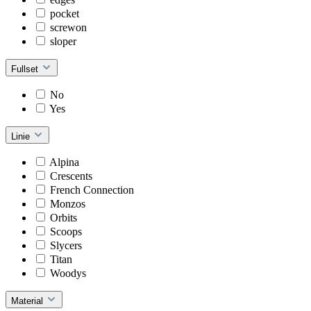
pocket
screwon
sloper
Fullset
No
Yes
Linie
Alpina
Crescents
French Connection
Monzos
Orbits
Scoops
Slycers
Titan
Woodys
Material