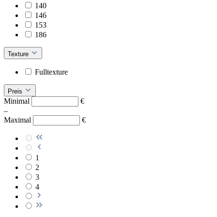
140
146
153
186
Texture
Fulltexture
Preis
Minimal
€
–
Maximal
€
1
2
3
4