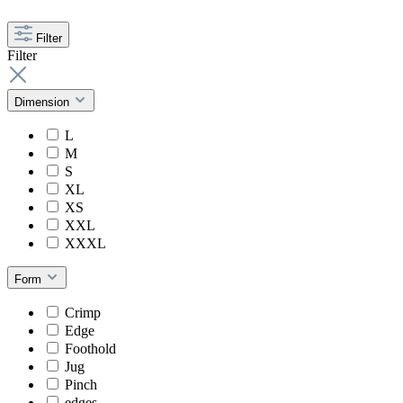
Filter
Filter
Dimension
L
M
S
XL
XS
XXL
XXXL
Form
Crimp
Edge
Foothold
Jug
Pinch
edges