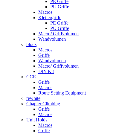
PE Griffe
PU Griffe
Macros
Klettergriffe
PE Griffe
PU Griffe
Macro/ Griffvolumen
Wandvolumen
blocz
Macros
Griffe
Wandvolumen
Macro/ Griffvolumen
DIY Kit
CCE
Griffe
Macros
Route Setting Equipment
rewhite
Chapter Climbing
Griffe
Macros
Unit Holds
Macros
Griffe