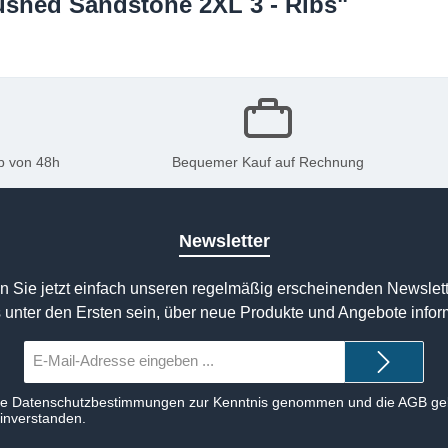
rushed Sandstone 2XL 3 - Ribs"
b von 48h
Bequemer Kauf auf Rechnung
Newsletter
n Sie jetzt einfach unseren regelmäßig erscheinenden Newslett
 unter den Ersten sein, über neue Produkte und Angebote infor
E-
Mail-
Adresse*
ie
Datenschutzbestimmungen
zur Kenntnis genommen und die
AGB
gel
einverstanden.