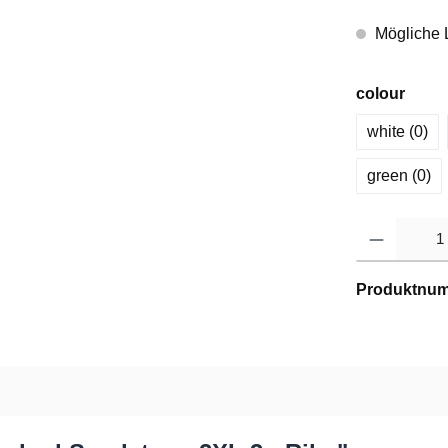
Mögliche L
colour
white (0
)
green (0
)
Produktnu