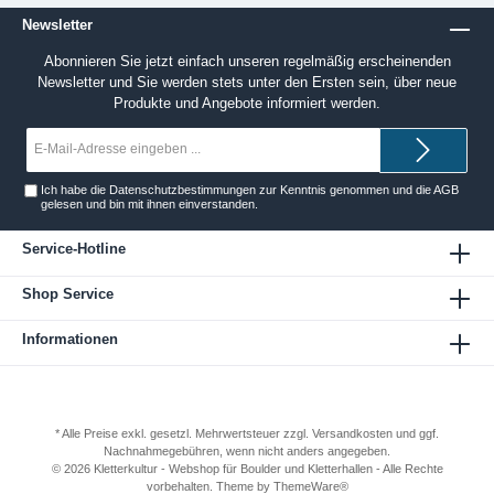
Newsletter
Abonnieren Sie jetzt einfach unseren regelmäßig erscheinenden
Newsletter und Sie werden stets unter den Ersten sein, über neue
Produkte und Angebote informiert werden.
E-
Mail-
Adresse*
Ich habe die
Datenschutzbestimmungen
zur Kenntnis genommen und die
AGB
gelesen und bin mit ihnen einverstanden.
Service-Hotline
Shop Service
Informationen
* Alle Preise exkl. gesetzl. Mehrwertsteuer zzgl.
Versandkosten
und ggf.
Nachnahmegebühren, wenn nicht anders angegeben.
© 2026 Kletterkultur - Webshop für Boulder und Kletterhallen - Alle Rechte
vorbehalten. Theme by
ThemeWare®