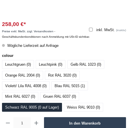
258,00 €*
inkl. MwSt.
(inaktiv)
Preise exkl. MwSt. zzgl. Versandkosten
-
Geschäftskundenkonditionen nach Anmeldung mit USt-ID sichtbar.
Mögliche Lieferzeit auf Anfrage
colour
Leuchtgruen (0
)
Leuchtpink (0
)
Gelb RAL 1023 (0
)
Orange RAL 2004 (0
)
Rot RAL 3020 (0
)
Violett/ Lila RAL 4008 (0
)
Blau RAL 5015 (1
)
Mint RAL 6027 (0
)
Gruen RAL 6037 (0
)
Schwarz RAL 9005 (0
 auf Lager
)
Weiss RAL 9010 (0
)
In den Warenkorb