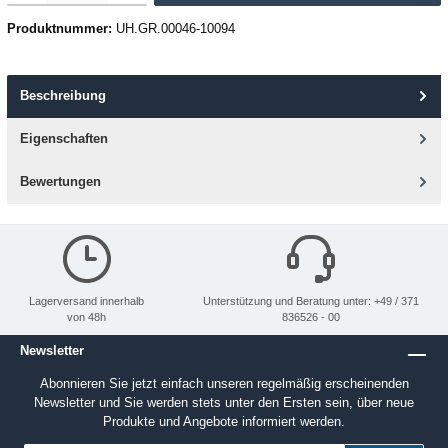
Produktnummer:
UH.GR.00046-10094
Beschreibung
Eigenschaften
Bewertungen
Lagerversand innerhalb
Unterstützung und Beratung unter: +49 / 371
von 48h
836526 - 00
Newsletter
Abonnieren Sie jetzt einfach unseren regelmäßig erscheinenden
Newsletter und Sie werden stets unter den Ersten sein, über neue
Produkte und Angebote informiert werden.