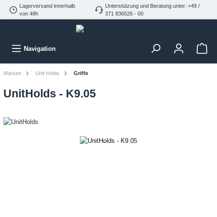
Lagerversand innerhalb
Unterstützung und Beratung unter: +49 /
von 48h
371 836526 - 00
Navigation
Marken
Unit Holds
Griffe
UnitHolds - K9.05