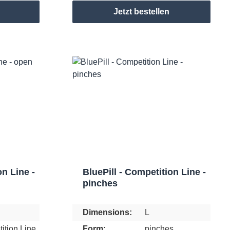
Jetzt bestellen
on Line -
BluePill - Competition Line -
pinches
Dimensions:
L
ition Line
Form:
pinches