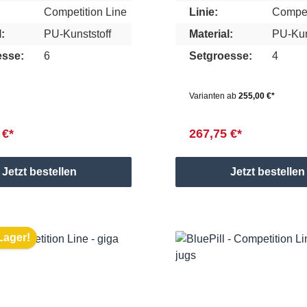
Competition Line
Linie:
Compet
:
PU-Kunststoff
Material:
PU-Kun
esse:
6
Setgroesse:
4
Varianten ab
255,00 €*
 €*
267,75 €*
Jetzt bestellen
Jetzt bestellen
Lager!