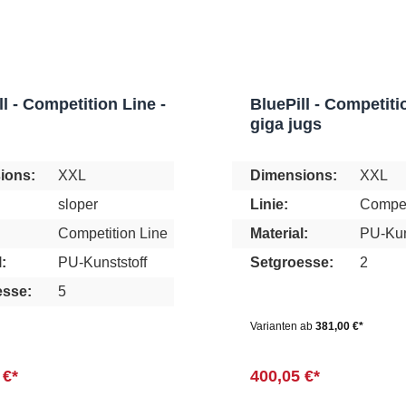
ll - Competition Line -
BluePill - Competiti
giga jugs
ions:
XXL
Dimensions:
XXL
sloper
Linie:
Compet
Competition Line
Material:
PU-Kun
:
PU-Kunststoff
Setgroesse:
2
esse:
5
Varianten ab
381,00 €*
 €*
400,05 €*