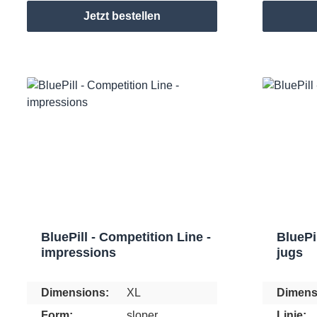
Jetzt bestellen
BluePill - Competition Line -
BluePi
impressions
jugs
Dimensions:
XL
Dimens
Form:
sloper
Linie: