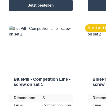
Jetzt bestellen
Nur 1 auf 
BluePill - Competition Line -
BluePi
screw on set 1
screw 
Dimensions:
S
Dimens
Linie:
Competition Line
Linie: