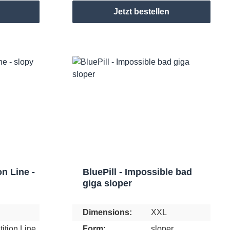
Jetzt bestellen
on Line -
BluePill - Impossible bad
giga sloper
Dimensions:
XXL
ition Line
Form:
sloper