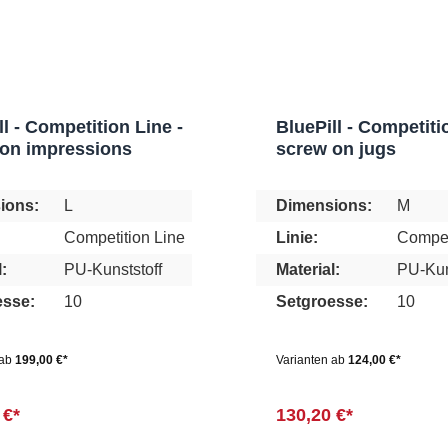
ll - Competition Line -
BluePill - Competiti
on impressions
screw on jugs
ions:
L
Dimensions:
M
Competition Line
Linie:
Compet
:
PU-Kunststoff
Material:
PU-Kun
esse:
10
Setgroesse:
10
 ab
199,00 €*
Varianten ab
124,00 €*
 €*
130,20 €*