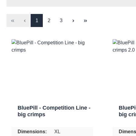
1
2
3
BluePill - Competition Line -
BluePi
big crimps
big cr
Dimensions:
XL
Dimens