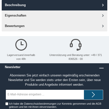
Beschreibung
Eigenschaften
Bewertungen
Lagerversand innerhalb
Unterstützung und Beratung unter: +49 / 371
von 48h
836526 - 00
Newsletter
Abonnieren Sie jetzt einfach unseren regelmäßig erscheinenden
Newsletter und Sie werden stets unter den Ersten sein, über neue
Produkte und Angebote informiert werden.
E-
Mail-
Adresse*
Ich habe die
Datenschutzbestimmungen
zur Kenntnis genommen und die
AGB
gelesen und bin mit ihnen einverstanden.