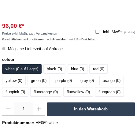
96,00 €*
inkl. MwSt.
(inaktiv)
Preise exkl. MwSt. zzgl. Versandkosten
-
Geschäftskundenkonditionen nach Anmeldung mit USt-ID sichtbar.
Mögliche Lieferzeit auf Anfrage
colour
white (0
 auf Lager
)
black (0
)
blue (0
)
red (0
)
yellow (0
)
green (0
)
purple (0
)
grey (0
)
orange (0
)
fluopink (0
)
fluoorange (0
)
fluoyellow (0
)
fluogreen (0
)
In den Warenkorb
Produktnummer:
HE069-white