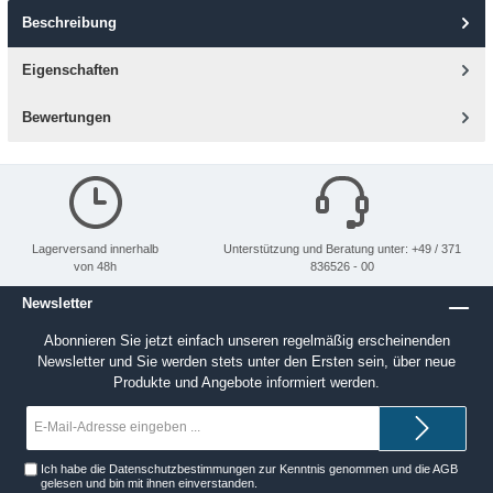
Beschreibung
Eigenschaften
Bewertungen
Lagerversand innerhalb
Unterstützung und Beratung unter: +49 / 371
von 48h
836526 - 00
Newsletter
Abonnieren Sie jetzt einfach unseren regelmäßig erscheinenden
Newsletter und Sie werden stets unter den Ersten sein, über neue
Produkte und Angebote informiert werden.
E-
Mail-
Adresse*
Ich habe die
Datenschutzbestimmungen
zur Kenntnis genommen und die
AGB
gelesen und bin mit ihnen einverstanden.