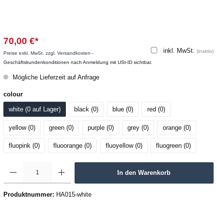
70,00 €*
inkl. MwSt.
(inaktiv)
Preise exkl. MwSt. zzgl. Versandkosten
-
Geschäftskundenkonditionen nach Anmeldung mit USt-ID sichtbar.
Mögliche Lieferzeit auf Anfrage
colour
white (0
 auf Lager
)
black (0
)
blue (0
)
red (0
)
yellow (0
)
green (0
)
purple (0
)
grey (0
)
orange (0
)
fluopink (0
)
fluoorange (0
)
fluoyellow (0
)
fluogreen (0
)
In den Warenkorb
Produktnummer:
HA015-white