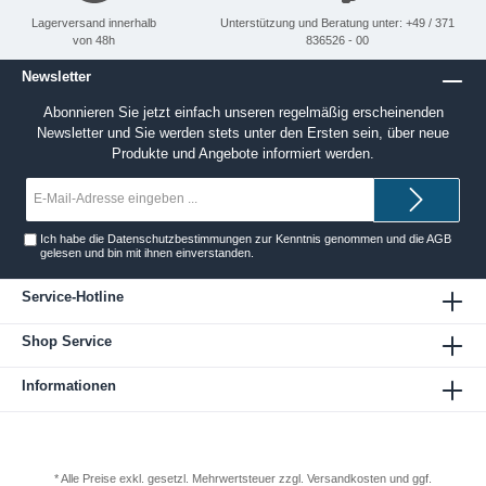
Lagerversand innerhalb
Unterstützung und Beratung unter: +49 / 371
von 48h
836526 - 00
Newsletter
Abonnieren Sie jetzt einfach unseren regelmäßig erscheinenden
Newsletter und Sie werden stets unter den Ersten sein, über neue
Produkte und Angebote informiert werden.
E-
Mail-
Adresse*
Ich habe die
Datenschutzbestimmungen
zur Kenntnis genommen und die
AGB
gelesen und bin mit ihnen einverstanden.
Service-Hotline
Shop Service
Informationen
* Alle Preise exkl. gesetzl. Mehrwertsteuer zzgl.
Versandkosten
und ggf.