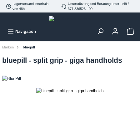
Lagerversand innerhalb
Unterstützung und Beratung unter: +49 /
von 48h
371 836526 - 00
Navigation
Marken
bluepill
bluepill - split grip - giga handholds