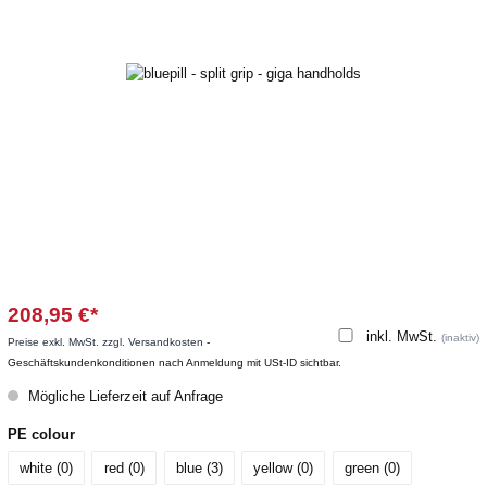
208,95 €*
inkl. MwSt.
(inaktiv)
Preise exkl. MwSt. zzgl. Versandkosten
-
Geschäftskundenkonditionen nach Anmeldung mit USt-ID sichtbar.
Mögliche Lieferzeit auf Anfrage
PE colour
white (0
)
red (0
)
blue (3
)
yellow (0
)
green (0
)