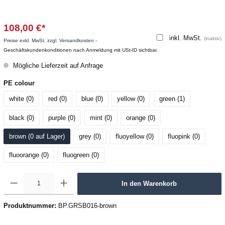
108,00 €*
inkl. MwSt.
(inaktiv)
Preise exkl. MwSt. zzgl. Versandkosten
-
Geschäftskundenkonditionen nach Anmeldung mit USt-ID sichtbar.
Mögliche Lieferzeit auf Anfrage
PE colour
white (0
)
red (0
)
blue (0
)
yellow (0
)
green (1
)
black (0
)
purple (0
)
mint (0
)
orange (0
)
brown (0
 auf Lager
)
grey (0
)
fluoyellow (0
)
fluopink (0
)
fluoorange (0
)
fluogreen (0
)
In den Warenkorb
Produktnummer:
BP.GRSB016-brown