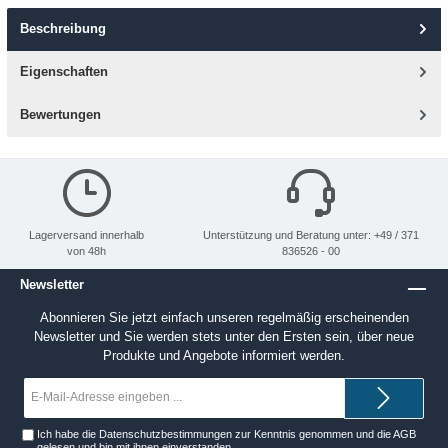
Beschreibung
Eigenschaften
Bewertungen
Lagerversand innerhalb
Unterstützung und Beratung unter: +49 / 371
von 48h
836526 - 00
Newsletter
Abonnieren Sie jetzt einfach unseren regelmäßig erscheinenden
Newsletter und Sie werden stets unter den Ersten sein, über neue
Produkte und Angebote informiert werden.
E-
Mail-
Adresse*
Ich habe die
Datenschutzbestimmungen
zur Kenntnis genommen und die
AGB
gelesen und bin mit ihnen einverstanden.