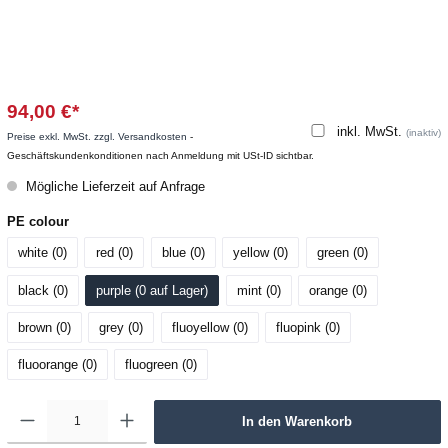
94,00 €*
inkl. MwSt.
(inaktiv)
Preise exkl. MwSt. zzgl. Versandkosten
-
Geschäftskundenkonditionen nach Anmeldung mit USt-ID sichtbar.
Mögliche Lieferzeit auf Anfrage
PE colour
white (0
)
red (0
)
blue (0
)
yellow (0
)
green (0
)
black (0
)
purple (0
 auf Lager
)
mint (0
)
orange (0
)
brown (0
)
grey (0
)
fluoyellow (0
)
fluopink (0
)
fluoorange (0
)
fluogreen (0
)
In den Warenkorb