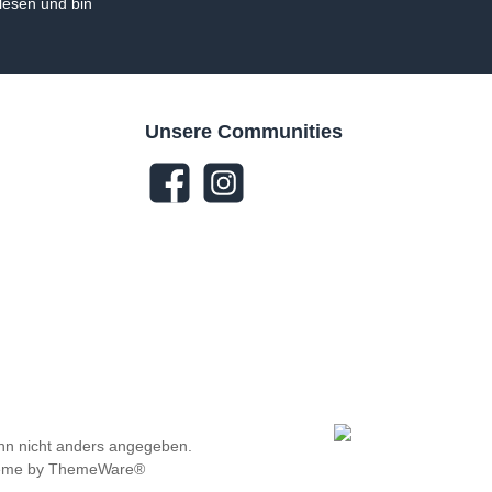
esen und bin
Unsere Communities
n nicht anders angegeben.
heme by
ThemeWare®