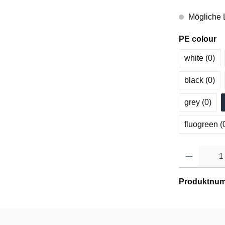
Mögliche L
PE colour
white (0
)
black (0
)
grey (0
)
fluogreen (
Produktnu