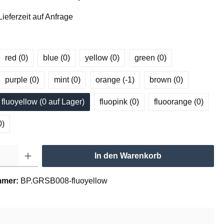
ieferzeit auf Anfrage
red (0
)
blue (0
)
yellow (0
)
green (0
)
purple (0
)
mint (0
)
orange (-1
)
brown (0
)
fluoyellow (0
 auf Lager
)
fluopink (0
)
fluoorange (0
)
0
)
In den Warenkorb
mmer:
BP.GRSB008-fluoyellow