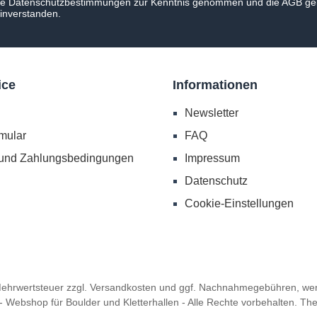
ie
Datenschutzbestimmungen
zur Kenntnis genommen und die
AGB
gel
einverstanden.
ice
Informationen
Newsletter
mular
FAQ
 und Zahlungsbedingungen
Impressum
Datenschutz
Cookie-Einstellungen
 Mehrwertsteuer zzgl.
Versandkosten
und ggf. Nachnahmegebühren, wen
 - Webshop für Boulder und Kletterhallen - Alle Rechte vorbehalten. T