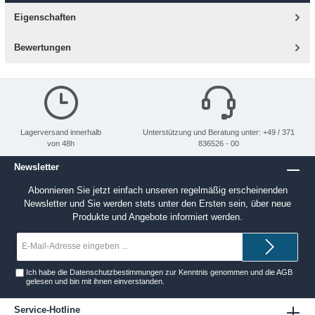
Eigenschaften
Bewertungen
Lagerversand innerhalb
Unterstützung und Beratung unter: +49 / 371
von 48h
836526 - 00
Newsletter
Abonnieren Sie jetzt einfach unseren regelmäßig erscheinenden
Newsletter und Sie werden stets unter den Ersten sein, über neue
Produkte und Angebote informiert werden.
E-
Mail-
Adresse*
Ich habe die
Datenschutzbestimmungen
zur Kenntnis genommen und die
AGB
gelesen und bin mit ihnen einverstanden.
Service-Hotline