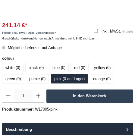
241,14 €*
inkl. MwSt.
(inaktiv)
Preise exkl. MwSt. zzgl. Versandkosten
-
Geschäftskundenkonditionen nach Anmeldung mit USt-ID sichtbar.
Mögliche Lieferzeit auf Anfrage
colour
white (0
)
black (0
)
blue (0
)
red (0
)
yellow (0
)
green (0
)
purple (0
)
pink (0
 auf Lager
)
orange (0
)
In den Warenkorb
Produktnummer:
W17005-pink
Beschreibung