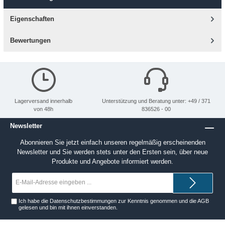
Eigenschaften
Bewertungen
Lagerversand innerhalb
Unterstützung und Beratung unter: +49 / 371
von 48h
836526 - 00
Newsletter
Abonnieren Sie jetzt einfach unseren regelmäßig erscheinenden
Newsletter und Sie werden stets unter den Ersten sein, über neue
Produkte und Angebote informiert werden.
E-
Mail-
Adresse*
Ich habe die
Datenschutzbestimmungen
zur Kenntnis genommen und die
AGB
gelesen und bin mit ihnen einverstanden.