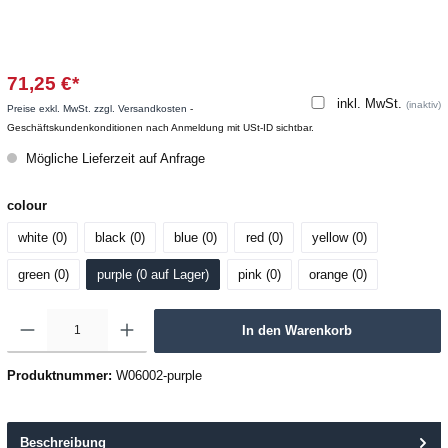
71,25 €*
inkl. MwSt.
(inaktiv)
Preise exkl. MwSt. zzgl. Versandkosten
-
Geschäftskundenkonditionen nach Anmeldung mit USt-ID sichtbar.
Mögliche Lieferzeit auf Anfrage
colour
white (0
)
black (0
)
blue (0
)
red (0
)
yellow (0
)
green (0
)
purple (0
 auf Lager
)
pink (0
)
orange (0
)
In den Warenkorb
Produktnummer:
W06002-purple
Beschreibung