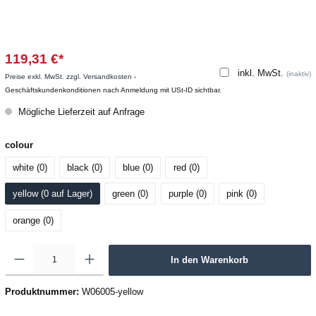
119,31 €*
inkl. MwSt.
(inaktiv)
Preise exkl. MwSt. zzgl. Versandkosten
-
Geschäftskundenkonditionen nach Anmeldung mit USt-ID sichtbar.
Mögliche Lieferzeit auf Anfrage
colour
white (0
)
black (0
)
blue (0
)
red (0
)
yellow (0
 auf Lager
)
green (0
)
purple (0
)
pink (0
)
orange (0
)
In den Warenkorb
Produktnummer:
W06005-yellow