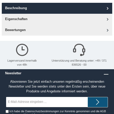
Beschreibung
Eigenschaften
Bewertungen
Lagerversand innerhalb
Unterstützung und Beratung unter: +49 / 371
von 48h
836526 - 00
Newsletter
Abonnieren Sie jetzt einfach unseren regelmäßig erscheinenden
Newsletter und Sie werden stets unter den Ersten sein, über neue
Produkte und Angebote informiert werden.
E-
Mail-
Adresse*
Ich habe die
Datenschutzbestimmungen
zur Kenntnis genommen und die
AGB