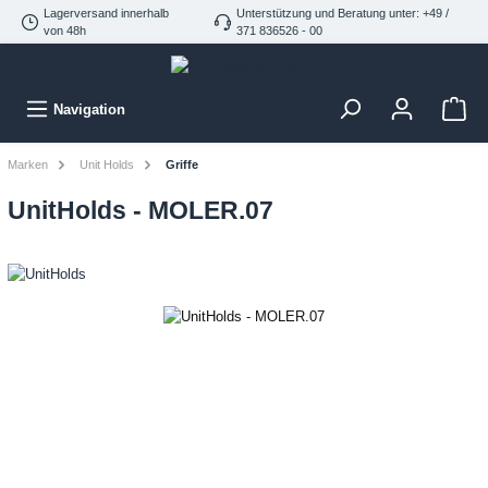
Lagerversand innerhalb
Unterstützung und Beratung unter: +49 /
von 48h
371 836526 - 00
Navigation
Marken
Unit Holds
Griffe
UnitHolds - MOLER.07