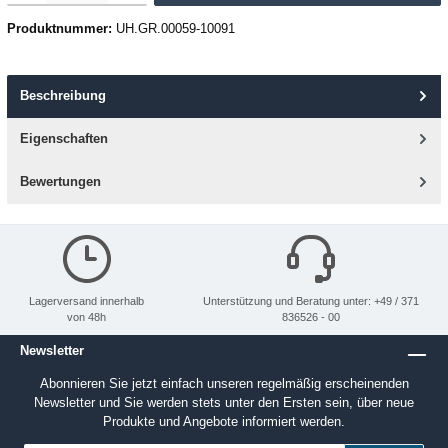
Produktnummer:
UH.GR.00059-10091
Beschreibung
Eigenschaften
Bewertungen
Lagerversand innerhalb
Unterstützung und Beratung unter: +49 / 371
von 48h
836526 - 00
Newsletter
Abonnieren Sie jetzt einfach unseren regelmäßig erscheinenden
Newsletter und Sie werden stets unter den Ersten sein, über neue
Produkte und Angebote informiert werden.