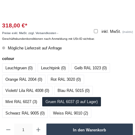
318,00 €*
inkl. MwSt.
(inaktiv)
Preise exkl. MwSt. zzgl. Versandkosten
-
Geschäftskundenkonditionen nach Anmeldung mit USt-ID sichtbar.
Mögliche Lieferzeit auf Anfrage
colour
Leuchtgruen (0
)
Leuchtpink (0
)
Gelb RAL 1023 (0
)
Orange RAL 2004 (0
)
Rot RAL 3020 (0
)
Violett/ Lila RAL 4008 (0
)
Blau RAL 5015 (0
)
Mint RAL 6027 (3
)
Gruen RAL 6037 (0
 auf Lager
)
Schwarz RAL 9005 (0
)
Weiss RAL 9010 (2
)
In den Warenkorb