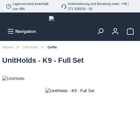
Lagerversand innerhalb
Unterstützung und Beratung unter: +49 /
von 48h
371 836526 - 00
Navigation
Marken
Unit Holds
Griffe
UnitHolds - K9 - Full Set