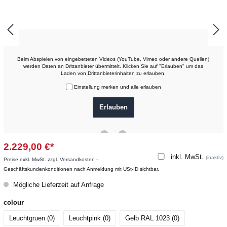
Beim Abspielen von eingebetteten Videos (YouTube, Vimeo oder andere Quellen)
werden Daten an Drittanbieter übermittelt. Klicken Sie auf "Erlauben" um das
Laden von Drittanbieterinhalten zu erlauben.
Einstellung merken und alle erlauben
2.229,00 €*
inkl. MwSt.
(inaktiv)
Preise exkl. MwSt. zzgl. Versandkosten
-
Geschäftskundenkonditionen nach Anmeldung mit USt-ID sichtbar.
Mögliche Lieferzeit auf Anfrage
colour
Leuchtgruen (0
)
Leuchtpink (0
)
Gelb RAL 1023 (0
)