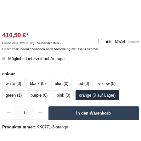
410,50 €*
inkl. MwSt.
(inaktiv)
Preise exkl. MwSt. zzgl. Versandkosten
-
Geschäftskundenkonditionen nach Anmeldung mit USt-ID sichtbar.
Mögliche Lieferzeit auf Anfrage
colour
white (0
)
black (0
)
blue (0
)
red (0
)
yellow (0
)
green (1
)
purple (0
)
pink (0
)
orange (0
 auf Lager
)
In den Warenkorb
Produktnummer:
KX0771-3-orange