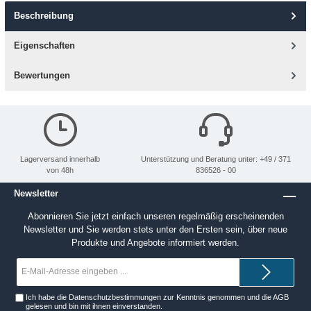
Beschreibung
Eigenschaften
Bewertungen
Lagerversand innerhalb
Unterstützung und Beratung unter: +49 / 371
von 48h
836526 - 00
Newsletter
Abonnieren Sie jetzt einfach unseren regelmäßig erscheinenden
Newsletter und Sie werden stets unter den Ersten sein, über neue
Produkte und Angebote informiert werden.
E-
Mail-
Adresse*
Ich habe die
Datenschutzbestimmungen
zur Kenntnis genommen und die
AGB
gelesen und bin mit ihnen einverstanden.