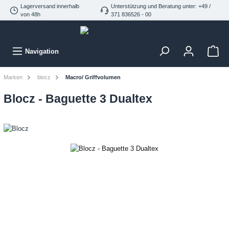
Lagerversand innerhalb
Unterstützung und Beratung unter: +49 /
von 48h
371 836526 - 00
Navigation
Marken
blocz
Macro/ Griffvolumen
Blocz - Baguette 3 Dualtex