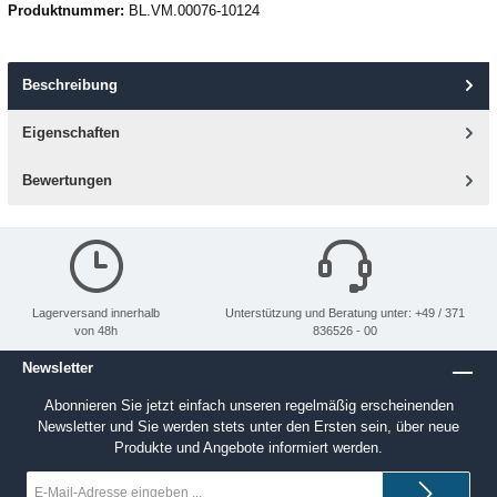
Produktnummer:
BL.VM.00076-10124
Beschreibung
Eigenschaften
Bewertungen
Lagerversand innerhalb
Unterstützung und Beratung unter: +49 / 371
von 48h
836526 - 00
Newsletter
Abonnieren Sie jetzt einfach unseren regelmäßig erscheinenden
Newsletter und Sie werden stets unter den Ersten sein, über neue
Produkte und Angebote informiert werden.
E-
Mail-