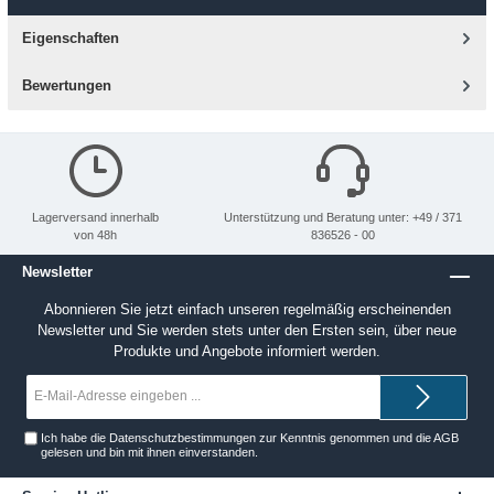
Eigenschaften
Bewertungen
Lagerversand innerhalb
Unterstützung und Beratung unter: +49 / 371
von 48h
836526 - 00
Newsletter
Abonnieren Sie jetzt einfach unseren regelmäßig erscheinenden
Newsletter und Sie werden stets unter den Ersten sein, über neue
Produkte und Angebote informiert werden.
E-
Mail-
Adresse*
Ich habe die
Datenschutzbestimmungen
zur Kenntnis genommen und die
AGB
gelesen und bin mit ihnen einverstanden.