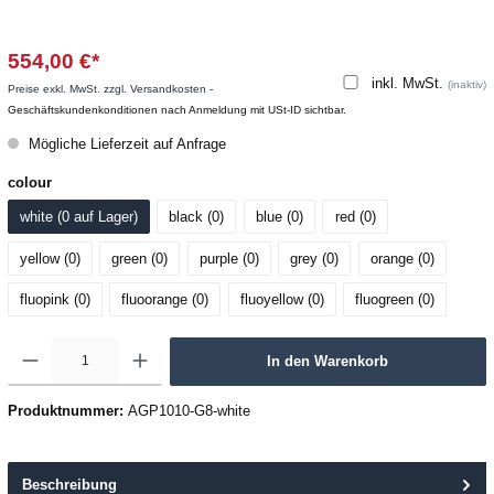
554,00 €*
inkl. MwSt.
(inaktiv)
Preise exkl. MwSt. zzgl. Versandkosten
-
Geschäftskundenkonditionen nach Anmeldung mit USt-ID sichtbar.
Mögliche Lieferzeit auf Anfrage
colour
white (0
 auf Lager
)
black (0
)
blue (0
)
red (0
)
yellow (0
)
green (0
)
purple (0
)
grey (0
)
orange (0
)
fluopink (0
)
fluoorange (0
)
fluoyellow (0
)
fluogreen (0
)
In den Warenkorb
Produktnummer:
AGP1010-G8-white
Beschreibung