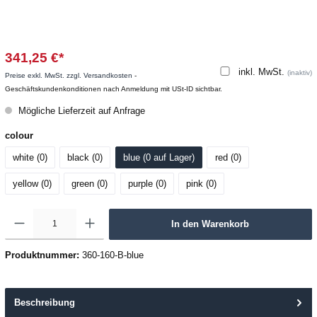
341,25 €*
inkl. MwSt.
(inaktiv)
Preise exkl. MwSt. zzgl. Versandkosten
-
Geschäftskundenkonditionen nach Anmeldung mit USt-ID sichtbar.
Mögliche Lieferzeit auf Anfrage
colour
white (0
)
black (0
)
blue (0
 auf Lager
)
red (0
)
yellow (0
)
green (0
)
purple (0
)
pink (0
)
In den Warenkorb
Produktnummer:
360-160-B-blue
Beschreibung