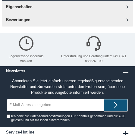
Eigenschaften
Bewertungen
Lagerversand innerhalb
Unterstützung und Beratung unter: +49 / 371
von 48h
836526 - 00
Newsletter
Abonnieren Sie jetzt einfach unseren regelmäßig erscheinenden
Newsletter und Sie werden stets unter den Ersten sein, über neue
Produkte und Angebote informiert werden.
E-
Mail-
Adresse*
Ich habe die
Datenschutzbestimmungen
zur Kenntnis genommen und die
AGB
gelesen und bin mit ihnen einverstanden.
Service-Hotline