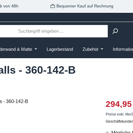
b von 48h
Bequemer Kauf auf Rechnung
derwand & Matte
Lagerbestand
Zubehör
Informati
lls - 360-142-B
294,95
Preise exkl. MwS
Geschäftskunden
Mögliche L