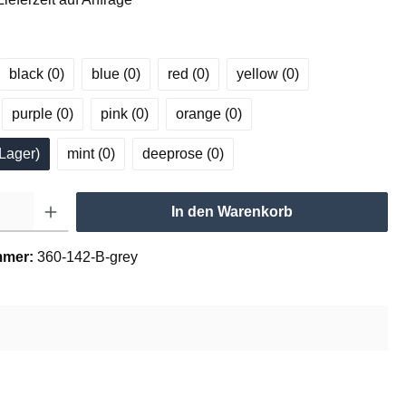
black (0
)
blue (0
)
red (0
)
yellow (0
)
purple (0
)
pink (0
)
orange (0
)
 Lager
)
mint (0
)
deeprose (0
)
In den Warenkorb
mmer:
360-142-B-grey