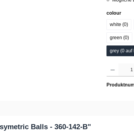
colour
white (0
)
green (0
)
grey (0
 auf
Produktnu
ymetric Balls - 360-142-B"