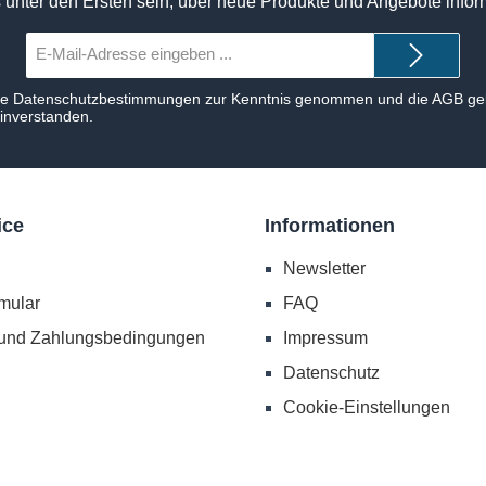
 unter den Ersten sein, über neue Produkte und Angebote infor
E-
Mail-
Adresse*
ie
Datenschutzbestimmungen
zur Kenntnis genommen und die
AGB
gel
einverstanden.
ice
Informationen
Newsletter
mular
FAQ
 und Zahlungsbedingungen
Impressum
Datenschutz
Cookie-Einstellungen