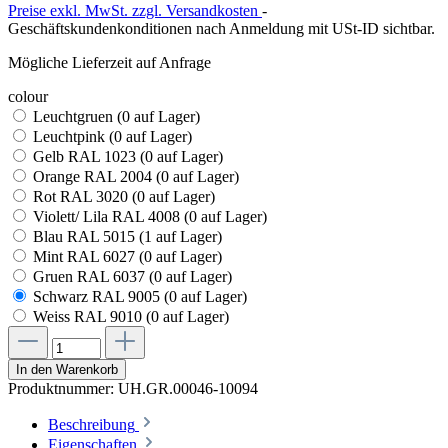
Preise exkl. MwSt. zzgl. Versandkosten
-
Geschäftskundenkonditionen nach Anmeldung mit USt-ID sichtbar.
Mögliche Lieferzeit auf Anfrage
colour
Leuchtgruen (0
auf Lager
)
Leuchtpink (0
auf Lager
)
Gelb RAL 1023 (0
auf Lager
)
Orange RAL 2004 (0
auf Lager
)
Rot RAL 3020 (0
auf Lager
)
Violett/ Lila RAL 4008 (0
auf Lager
)
Blau RAL 5015 (1
auf Lager
)
Mint RAL 6027 (0
auf Lager
)
Gruen RAL 6037 (0
auf Lager
)
Schwarz RAL 9005 (0
auf Lager
)
Weiss RAL 9010 (0
auf Lager
)
In den Warenkorb
Produktnummer:
UH.GR.00046-10094
Beschreibung
Eigenschaften