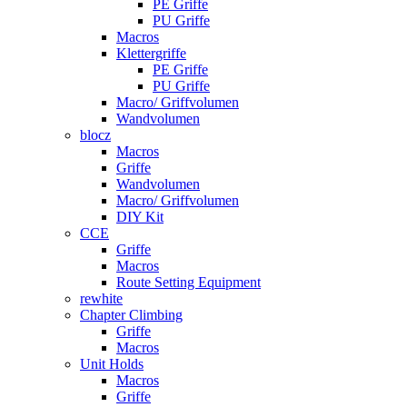
PE Griffe
PU Griffe
Macros
Klettergriffe
PE Griffe
PU Griffe
Macro/ Griffvolumen
Wandvolumen
blocz
Macros
Griffe
Wandvolumen
Macro/ Griffvolumen
DIY Kit
CCE
Griffe
Macros
Route Setting Equipment
rewhite
Chapter Climbing
Griffe
Macros
Unit Holds
Macros
Griffe