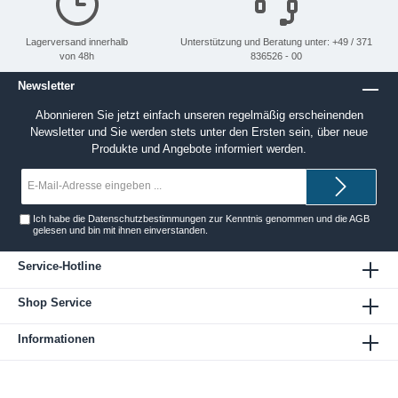
Lagerversand innerhalb
Unterstützung und Beratung unter: +49 / 371
von 48h
836526 - 00
Newsletter
Abonnieren Sie jetzt einfach unseren regelmäßig erscheinenden
Newsletter und Sie werden stets unter den Ersten sein, über neue
Produkte und Angebote informiert werden.
E-
Mail-
Adresse*
Ich habe die
Datenschutzbestimmungen
zur Kenntnis genommen und die
AGB
gelesen und bin mit ihnen einverstanden.
Service-Hotline
Shop Service
Informationen