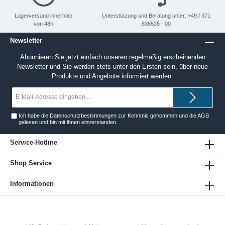
Lagerversand innerhalb
Unterstützung und Beratung unter: +49 / 371
von 48h
836526 - 00
Newsletter
Abonnieren Sie jetzt einfach unseren regelmäßig erscheinenden
Newsletter und Sie werden stets unter den Ersten sein, über neue
Produkte und Angebote informiert werden.
E-
Mail-
Adresse*
Ich habe die
Datenschutzbestimmungen
zur Kenntnis genommen und die
AGB
gelesen und bin mit ihnen einverstanden.
Service-Hotline
Shop Service
Informationen