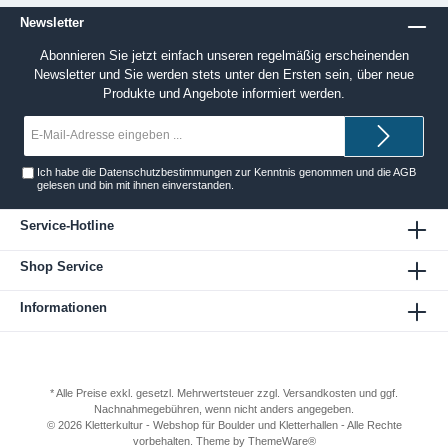
Newsletter
Abonnieren Sie jetzt einfach unseren regelmäßig erscheinenden
Newsletter und Sie werden stets unter den Ersten sein, über neue
Produkte und Angebote informiert werden.
E-
Mail-
Adresse*
Ich habe die
Datenschutzbestimmungen
zur Kenntnis genommen und die
AGB
gelesen und bin mit ihnen einverstanden.
Service-Hotline
Shop Service
Informationen
* Alle Preise exkl. gesetzl. Mehrwertsteuer zzgl.
Versandkosten
und ggf.
Nachnahmegebühren, wenn nicht anders angegeben.
© 2026 Kletterkultur - Webshop für Boulder und Kletterhallen - Alle Rechte
vorbehalten. Theme by
ThemeWare®