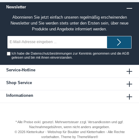
Newsletter
Abonnieren Sie jetzt einfach unseren regelmäßig erscheinenden
Newsletter und Sie werden stets unter den Ersten sein, über neue
Produkte und Angebote informiert werden.
E-
Mail-
Adresse*
Ich habe die
Datenschutzbestimmungen
zur Kenntnis genommen und die
AGB
gelesen und bin mit ihnen einverstanden.
Service-Hotline
Shop Service
Informationen
* Alle Preise exkl. gesetzl. Mehrwertsteuer zzgl.
Versandkosten
und ggf.
Nachnahmegebühren, wenn nicht anders angegeben.
© 2026 Kletterkultur - Webshop für Boulder und Kletterhallen - Alle Rechte
vorbehalten. Theme by
ThemeWare®