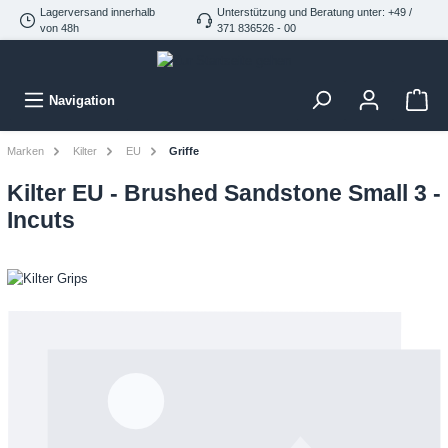
Lagerversand innerhalb
Unterstützung und Beratung unter: +49 /
von 48h
371 836526 - 00
Navigation
Marken
Kilter
EU
Griffe
Kilter EU - Brushed Sandstone Small 3 -
Incuts