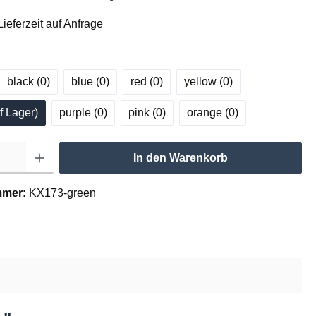
ieferzeit auf Anfrage
black (0
)
blue (0
)
red (0
)
yellow (0
)
f Lager
)
purple (0
)
pink (0
)
orange (0
)
In den Warenkorb
mmer:
KX173-green