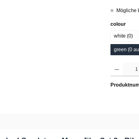
Mögliche L
colour
white (0
)
green (0
 au
Produktnu