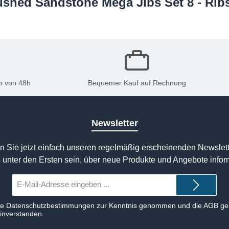
rushed Sandstone Mega Jibs Set 8 - Rib
b von 48h
Bequemer Kauf auf Rechnung
Newsletter
n Sie jetzt einfach unseren regelmäßig erscheinenden Newslett
 unter den Ersten sein, über neue Produkte und Angebote infor
E-
Mail-
Adresse*
ie
Datenschutzbestimmungen
zur Kenntnis genommen und die
AGB
gel
einverstanden.