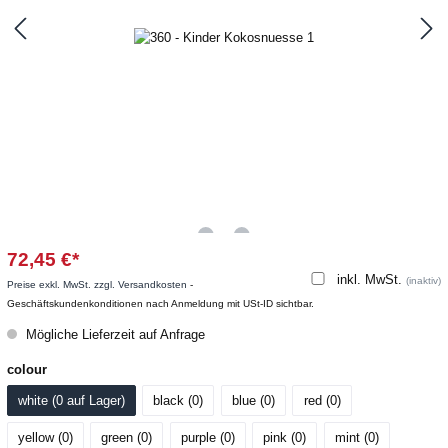
72,45 €*
inkl. MwSt.
(inaktiv)
Preise exkl. MwSt. zzgl. Versandkosten
-
Geschäftskundenkonditionen nach Anmeldung mit USt-ID sichtbar.
Mögliche Lieferzeit auf Anfrage
colour
white (0
 auf Lager
)
black (0
)
blue (0
)
red (0
)
yellow (0
)
green (0
)
purple (0
)
pink (0
)
mint (0
)