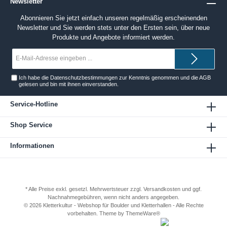
Newsletter
Abonnieren Sie jetzt einfach unseren regelmäßig erscheinenden
Newsletter und Sie werden stets unter den Ersten sein, über neue
Produkte und Angebote informiert werden.
E-
Mail-
Adresse*
Ich habe die
Datenschutzbestimmungen
zur Kenntnis genommen und die
AGB
gelesen und bin mit ihnen einverstanden.
Service-Hotline
Shop Service
Informationen
* Alle Preise exkl. gesetzl. Mehrwertsteuer zzgl.
Versandkosten
und ggf.
Nachnahmegebühren, wenn nicht anders angegeben.
© 2026 Kletterkultur - Webshop für Boulder und Kletterhallen - Alle Rechte
vorbehalten. Theme by
ThemeWare®