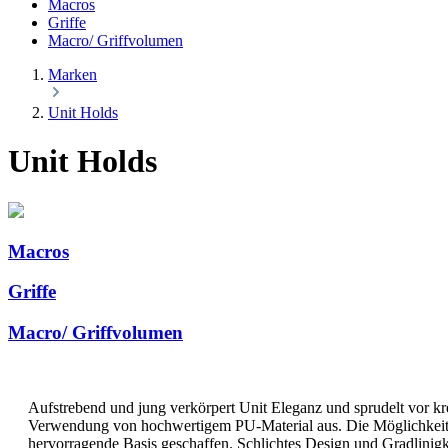
Macros
Griffe
Macro/ Griffvolumen
Marken
Unit Holds
Unit Holds
Macros
Griffe
Macro/ Griffvolumen
Aufstrebend und jung verk
ö
rpert Unit Eleganz und sprudelt vor k
Verwendung von hochwertigem PU-Material aus. Die M
ö
glichkei
hervorragende Basis geschaffen. Schlichtes Design und Gradlinigk