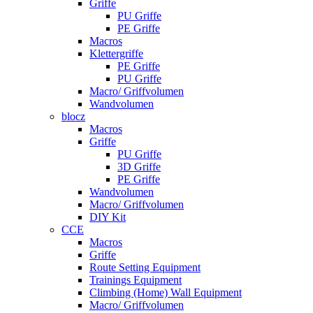
Griffe
PU Griffe
PE Griffe
Macros
Klettergriffe
PE Griffe
PU Griffe
Macro/ Griffvolumen
Wandvolumen
blocz
Macros
Griffe
PU Griffe
3D Griffe
PE Griffe
Wandvolumen
Macro/ Griffvolumen
DIY Kit
CCE
Macros
Griffe
Route Setting Equipment
Trainings Equipment
Climbing (Home) Wall Equipment
Macro/ Griffvolumen