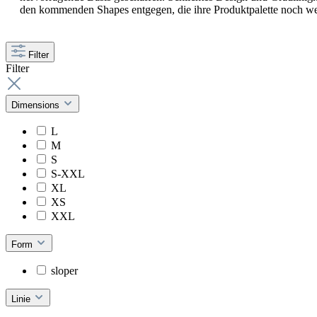
den kommenden Shapes entgegen, die ihre Produktpalette noch we
Filter
Filter
Dimensions
L
M
S
S-XXL
XL
XS
XXL
Form
sloper
Linie