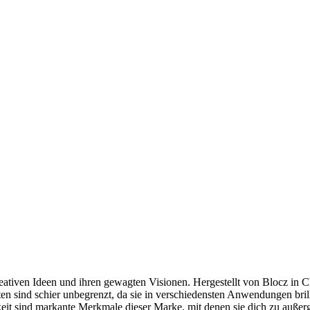
reativen Ideen und ihren gewagten Visionen. Hergestellt von Blocz in C
ten sind schier unbegrenzt, da sie in verschiedensten Anwendungen brill
eit sind markante Merkmale dieser Marke, mit denen sie dich zu außer