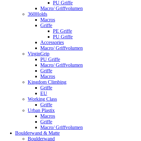
PU Griffe
Macro/ Griffvolumen
360Holds
Macros
Griffe
PE Griffe
PU Griffe
Accessories
Macro/ Griffvolumen
VirginGrip
PU Griffe
Macro/ Griffvolumen
Griffe
Macros
Kingdom Climbing
Griffe
EU
Working Class
Griffe
Urban Plastix
Macros
Griffe
Macro/ Griffvolumen
Boulderwand & Matte
Boulderwand