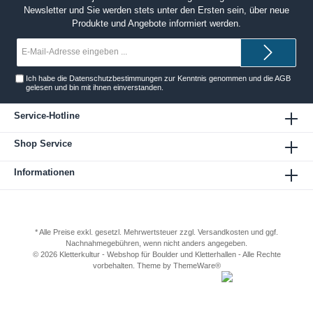
Newsletter und Sie werden stets unter den Ersten sein, über neue
Produkte und Angebote informiert werden.
E-
Mail-
Adresse*
Ich habe die
Datenschutzbestimmungen
zur Kenntnis genommen und die
AGB
gelesen und bin mit ihnen einverstanden.
Service-Hotline
Shop Service
Informationen
* Alle Preise exkl. gesetzl. Mehrwertsteuer zzgl.
Versandkosten
und ggf.
Nachnahmegebühren, wenn nicht anders angegeben.
© 2026 Kletterkultur - Webshop für Boulder und Kletterhallen - Alle Rechte
vorbehalten. Theme by
ThemeWare®