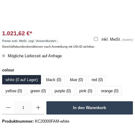
1.021,62 €*
inkl. MwSt.
(inaktiv)
Preise exkl. MwSt. zzgl. Versandkosten
-
Geschäftskundenkonditionen nach Anmeldung mit USt-ID sichtbar.
Mögliche Lieferzeit auf Anfrage
colour
white (0
 auf Lager
)
black (0
)
blue (0
)
red (0
)
yellow (0
)
green (0
)
purple (0
)
pink (0
)
orange (0
)
In den Warenkorb
Produktnummer:
KC20000FAM-white