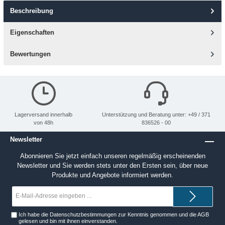
Beschreibung
Eigenschaften
Bewertungen
Lagerversand innerhalb
Unterstützung und Beratung unter: +49 / 371
von 48h
836526 - 00
Newsletter
Abonnieren Sie jetzt einfach unseren regelmäßig erscheinenden
Newsletter und Sie werden stets unter den Ersten sein, über neue
Produkte und Angebote informiert werden.
E-
Mail-
Adresse*
Ich habe die
Datenschutzbestimmungen
zur Kenntnis genommen und die
AGB
gelesen und bin mit ihnen einverstanden.