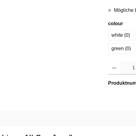
Mögliche L
colour
white (0
)
green (0
)
Produktnu