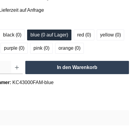
ieferzeit auf Anfrage
black (0
)
blue (0
 auf Lager
)
red (0
)
yellow (0
)
purple (0
)
pink (0
)
orange (0
)
In den Warenkorb
mmer:
KC43000FAM-blue