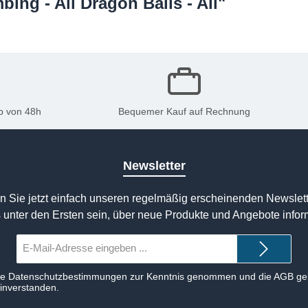
ng - All Dragon Balls - All"
b von 48h
Bequemer Kauf auf Rechnung
Newsletter
n Sie jetzt einfach unseren regelmäßig erscheinenden Newslett
 unter den Ersten sein, über neue Produkte und Angebote infor
E-
Mail-
Adresse*
ie
Datenschutzbestimmungen
zur Kenntnis genommen und die
AGB
gel
einverstanden.