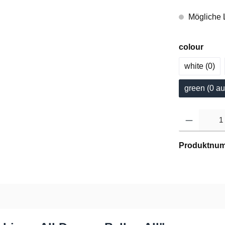
Mögliche L
colour
white (0
)
green (0
 au
Produktnu