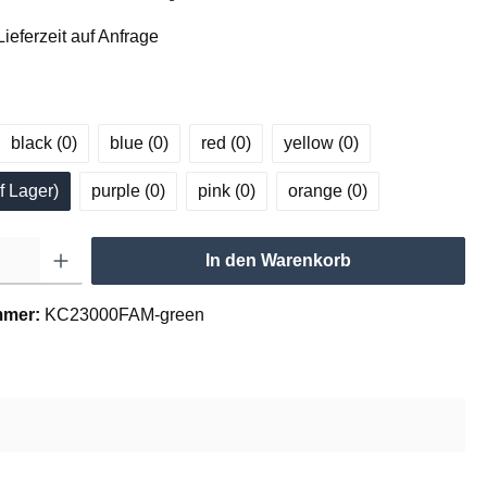
ieferzeit auf Anfrage
black (0
)
blue (0
)
red (0
)
yellow (0
)
f Lager
)
purple (0
)
pink (0
)
orange (0
)
In den Warenkorb
mmer:
KC23000FAM-green