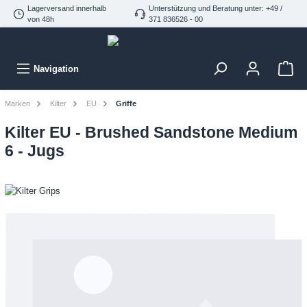
Lagerversand innerhalb
Unterstützung und Beratung unter: +49 /
von 48h
371 836526 - 00
Navigation
Marken
Kilter
EU
Griffe
Kilter EU - Brushed Sandstone Medium
6 - Jugs