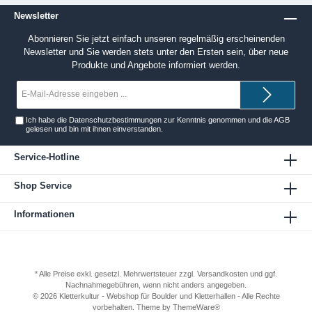
Newsletter
Abonnieren Sie jetzt einfach unseren regelmäßig erscheinenden
Newsletter und Sie werden stets unter den Ersten sein, über neue
Produkte und Angebote informiert werden.
E-
Mail-
Adresse*
Ich habe die
Datenschutzbestimmungen
zur Kenntnis genommen und die
AGB
gelesen und bin mit ihnen einverstanden.
Service-Hotline
Shop Service
Informationen
* Alle Preise exkl. gesetzl. Mehrwertsteuer zzgl.
Versandkosten
und ggf.
Nachnahmegebühren, wenn nicht anders angegeben.
© 2026 Kletterkultur - Webshop für Boulder und Kletterhallen - Alle Rechte
vorbehalten. Theme by
ThemeWare®